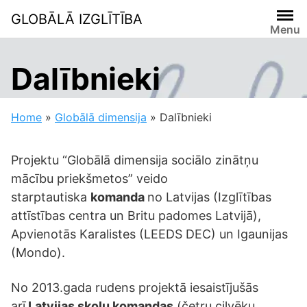
Skip
GLOBĀLĀ IZGLĪTĪBA
to
Menu
content
Dalībnieki
Home
»
Globālā dimensija
»
Dalībnieki
Projektu “Globālā dimensija sociālo zinātņu
mācību priekšmetos” veido
starptautiska
komanda
no Latvijas (Izglītības
attīstības centra un Britu padomes Latvijā),
Apvienotās Karalistes (LEEDS DEC) un Igaunijas
(Mondo).
No 2013.gada rudens projektā iesaistījušās
arī
Latvijas skolu komandas
(četru cilvēku