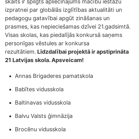
skaits ir spilgts apliecinājums mācību iestāžu
izpratnei par globālās izglītības aktualitāti un
pedagogu gatavībai apgūt zināšanas un
prasmes, kas nepieciešamas dzīvei 21.gadsimtā.
Visas skolas, kas piedalījās konkursā saņems
personīgas vēstules ar konkursa
rezultātiem.
Līdzdalībai projektā ir apstiprināta
21 Latvijas skola. Apsveicam!
Annas Brigaderes pamatskola
Babītes vidusskola
Baltinavas vidusskola
Balvu Valsts ģimnāzija
Brocēnu vidusskola