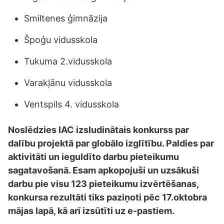
Smiltenes ģimnāzija
Špoģu vidusskola
Tukuma 2.vidusskola
Varakļānu vidusskola
Ventspils 4. vidusskola
Noslēdzies IAC izsludinātais konkurss par
dalību projektā par globālo izglītību. Paldies par
aktivitāti un ieguldīto darbu pieteikumu
sagatavošanā. Esam apkopojuši un uzsākuši
darbu pie visu 123 pieteikumu izvērtēšanas,
konkursa rezultāti tiks paziņoti pēc 17.oktobra
mājas lapā, kā arī izsūtīti uz e-pastiem.