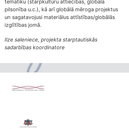
tematiku (starpkultūru attiecības, globālā
pilsonība u.c.), kā arī globālā mēroga projektus
un sagatavojusi materiālus attīstības/globālās
izglītības jomā.
Ilze saleniece, projekta starptautiskās
sadarbības koordinatore