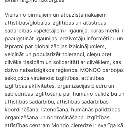
Viens no pirmajiem un atpazīstamākajiem
attīstības/globālās izglītības un attīstības
sadarbības «spēlētājiem» Igaunijā, kuras mērķi ir
paaugstināt Igaunijas iedzīvotāju informētību un
izpratni par globalizācijas izaicinājumiem,
veicināt un popularizēt toleranci, cieņu pret
cilvēka tiesībām un solidaritāti ar cilvēkiem, kas
dzīvo nabadzīgākos reģionos. MONDO darbojas
sekojošos virzienos: izglītības, attīstības
izglītības aktivitātes, organizācijas biedru un
sabiedrības izglītošana par humāno palīdzību un
attīstības sadarbību, attīstības sadarbības
koordinēšana, īstenošana, humānās palīdzības
organizēšana un nodrošināšana. Izglītības
attīstības centram Mondo pieredze ir svarīga kā