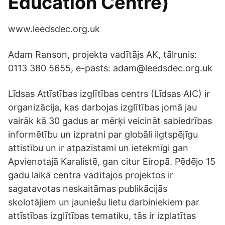
Education Centre)
www.leedsdec.org.uk
Adam Ranson, projekta vadītājs AK, tālrunis:
0113 380 5655, e-pasts: adam@leedsdec.org.uk
Līdsas Attīstības izglītības centrs (Līdsas AIC) ir
organizācija, kas darbojas izglītības jomā jau
vairāk kā 30 gadus ar mērķi veicināt sabiedrības
informētību un izpratni par globāli ilgtspējīgu
attīstību un ir atpazīstami un ietekmīgi gan
Apvienotajā Karalistē, gan citur Eiropā. Pēdējo 15
gadu laikā centra vadītajos projektos ir
sagatavotas neskaitāmas publikācijās
skolotājiem un jauniešu lietu darbiniekiem par
attīstības izglītības tematiku, tās ir izplatītas