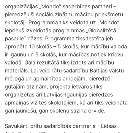
organizācijas „Mondo” sadarbības partneri –
pieredzējuši sociālo zinātņu mācību priekšmetu
skolotāji. Programma tiks veidota uz „Mondo”
iepriekš izveidotās programmas „Globalizētā
pasaule” bāzes. Programma tiks testēta jeb
aprobēta 10 skolās – 5 skolās, kur mācību valoda
ir igauņu un 5 skolās, kur mācības notiek krievu
valodā. Gala rezultātā tiks izdots arī mācību
materiāls. Lai veicinātu sadarbību Baltijas valstu
mērogā un apmainītos ar idejām, pieredzē
gūtajām atziņām, projekta ietvaros tiks
organizētas arī Latvijas-Igaunijas pieredzes
apmaiņas vizītes skolotājiem, kā arī tiks veicināta
gan jauniešu, gan skolēnu saziņa e-vidē.
Savukārt, britu sadarbības partneris – Līdsas