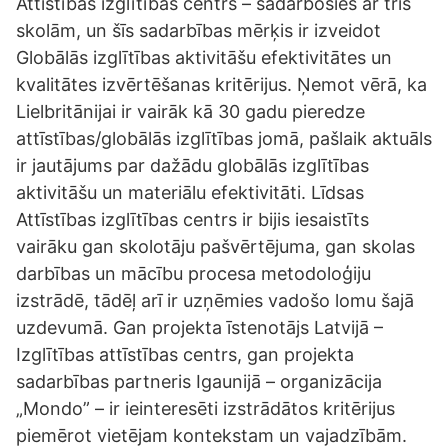
Attīstības izglītības centrs – sadarbosies ar trīs
skolām, un šīs sadarbības mērķis ir izveidot
Globālās izglītības aktivitāšu efektivitātes un
kvalitātes izvērtēšanas kritērijus. Ņemot vērā, ka
Lielbritānijai ir vairāk kā 30 gadu pieredze
attīstības/globālās izglītības jomā, pašlaik aktuāls
ir jautājums par dažādu globālās izglītības
aktivitāšu un materiālu efektivitāti. Līdsas
Attīstības izglītības centrs ir bijis iesaistīts
vairāku gan skolotāju pašvērtējuma, gan skolas
darbības un mācību procesa metodoloģiju
izstrādē, tādēļ arī ir uzņēmies vadošo lomu šajā
uzdevumā. Gan projekta īstenotājs Latvijā –
Izglītības attīstības centrs, gan projekta
sadarbības partneris Igaunijā – organizācija
„Mondo” – ir ieinteresēti izstrādātos kritērijus
piemērot vietējam kontekstam un vajadzībām.