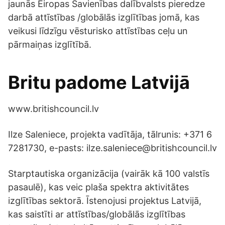
jaunās Eiropas Savienības dalībvalsts pieredze
darbā attīstības /globālās izglītības jomā, kas
veikusi līdzīgu vēsturisko attīstības ceļu un
pārmaiņas izglītībā.
Britu padome Latvijā
www.britishcouncil.lv
Ilze Saleniece, projekta vadītāja, tālrunis: +371 6
7281730, e-pasts: ilze.saleniece@britishcouncil.lv
Starptautiska organizācija (vairāk kā 100 valstīs
pasaulē), kas veic plaša spektra aktivitātes
izglītības sektorā. Īstenojusi projektus Latvijā,
kas saistīti ar attīstības/globālās izglītības