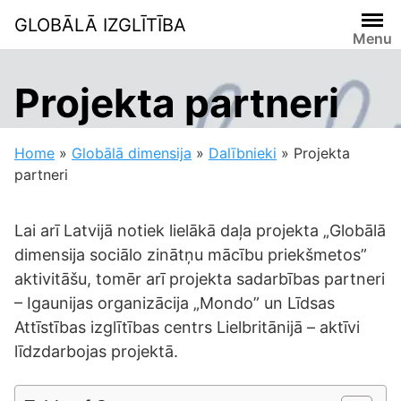
Skip
GLOBĀLĀ IZGLĪTĪBA
to
Menu
content
Projekta partneri
Home
»
Globālā dimensija
»
Dalībnieki
»
Projekta
partneri
Lai arī Latvijā notiek lielākā daļa projekta „Globālā
dimensija sociālo zinātņu mācību priekšmetos”
aktivitāšu, tomēr arī projekta sadarbības partneri
– Igaunijas organizācija „Mondo” un Līdsas
Attīstības izglītības centrs Lielbritānijā – aktīvi
līdzdarbojas projektā.